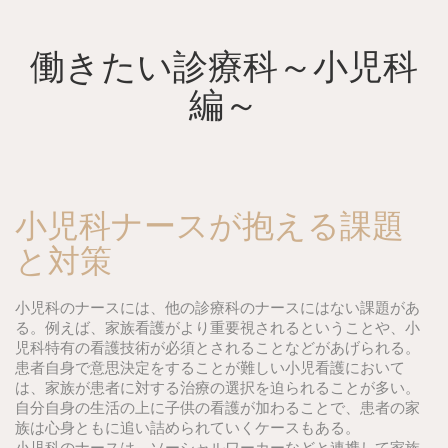
Skip
to
content
働きたい診療科～小児科
編～
小児科ナースが抱える課題
と対策
小児科のナースには、他の診療科のナースにはない課題があ
る。例えば、家族看護がより重要視されるということや、小
児科特有の看護技術が必須とされることなどがあげられる。
患者自身で意思決定をすることが難しい小児看護において
は、家族が患者に対する治療の選択を迫られることが多い。
自分自身の生活の上に子供の看護が加わることで、患者の家
族は心身ともに追い詰められていくケースもある。
小児科のナースは、ソーシャルワーカーなどと連携して家族