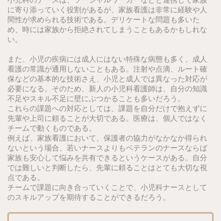
に寄り添っていく役割があるが、家族看護は非常に経験や人
間性が求められる技術である。デリケートな問題も多いた
め、時には家族から拒絶されてしまうこともあるかもしれな
い。
また、小児の疾病には成人にはない特殊な病態も多く、成人
看護の常識が通用しないこともある。注射や点滴、ルート確
保などの基本的な技術さえ、小児と成人では異なった対応が
必要になる。そのため、新人の小児科看護師は、自分の知識
不足やスキル不足に壁にぶつかることも多いだろう。
これらの課題への対応としては、課題を自分だけで抱えずに
先輩や上司に頼ることが大切である。医療は、個人ではなく
チームで動くものである。
例えば、家族看護において、保護者の協力がなかなか得られ
ないという場合、若いナースよりもベテランのナースならば
家族も安心して悩みを共有できるというケースがある。自分
では難しいと判断したら、先輩に頼ることはとても大切な視
点である。
チームで課題に向き合っていくことで、小児科ナースとして
のスキルアップを期待することができるだろう。